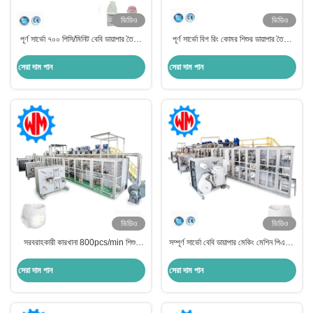
ভিডিও
ভিডিও
পূর্ণ সার্ভো ৭০০ পিসি/মিনিট বেবি ডায়াপার তৈরির
পূর্ণ সার্ভো বিগ রিং কোমর শিশুর ডায়াপার তৈরীর
মেশিন সিই আইএসও9001 সার্টিফিকেট
মেশিন সহজ অপারেশন কাস্টমাইজড
সেরা দাম পান
সেরা দাম পান
ভিডিও
ভিডিও
সরবরাহকারী কারখানা 800pcs/min শিশুর
সম্পূর্ণ সার্ভো বেবি ডায়াপার মেকিং মেশিন পিএলসি
ডায়াপার তৈরীর মেশিন পিএলসি নিয়ন্ত্রণ সহজ
কন্ট্রোল উইথ পেশাদার কাস্টমাইজেশন
রক্ষণাবেক্ষণ
সেরা দাম পান
সেরা দাম পান