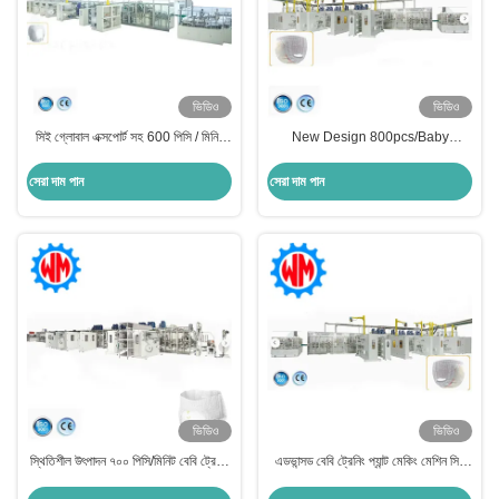
ভিডিও
ভিডিও
সিই গ্লোবাল এক্সপোর্ট সহ 600 পিসি / মিনিট
New Design 800pcs/Baby
বেবি ট্রেনিং প্যান্ট তৈরির মেশিন
Training Pants Production Line
Cost-effective Machinery
সেরা দাম পান
সেরা দাম পান
ভিডিও
ভিডিও
স্থিতিশীল উৎপাদন ৭০০ পিসি/মিনিট বেবি ট্রেনিং
এডভান্সড বেবি ট্রেনিং প্যান্ট মেকিং মেশিন সিই
প্যান্টি উৎপাদন লাইন সিই সার্টিফিকেট
সহ শক্তিশালী কারখানা