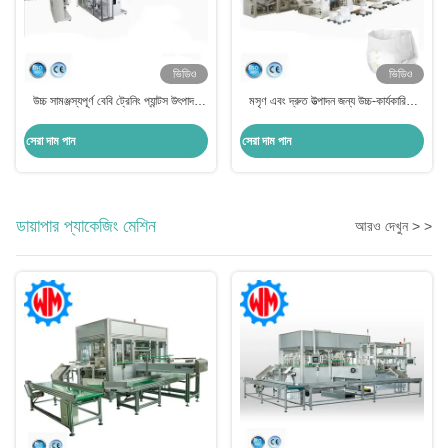
ভিডিও
ভিডিও
উচ্চ সামঞ্জস্যপূর্ণ বেবি ট্রেনিং প্যান্টস উৎপাদন
মসৃণ এবং দ্রুত উত্পাদন জন্য উচ্চ-কার্যকারিতা
লাইন, কম পরিচালন ঝুঁকি
শিশুর প্রশিক্ষণ প্যান্ট তৈরীর মেশিন
সেরা দাম পান
সেরা দাম পান
ডায়াপার প্যাকেজিং মেশিন
আরও দেখুন > >