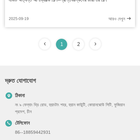
আরও দেখুন
2025-09-19
1
2
দ্রুত যোগাযোগ
ঠিকানা
নং ৯ ফেন্যাং থ্রি রোড, হুয়াংটাং শহর, হুয়ান কাউন্টি, কোয়ানঝোউ সিটি, ফুজিয়ান
প্রদেশ, চীন
টেলিফোন
86--18859442931