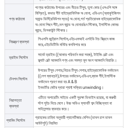
পণ্যের কাঠামোঃ উপরের এবং নীচের টিস্যু, তুলা কোর (এসএপি সঙ্গে
মিশ্রিত), কভার শীট হাইড্রোফিলিক অ বোনা, এডিএল (অ্যাকুইজিশন
পণ্য কাঠামো
অ্যান্ড ডিস্ট্রিবিউশন স্তর) অ বোনা,গর্ত প্রতিরোধক হাইড্রোফোবিক
অ বোনা পিছন শীট,বেল ব্যান্ড অ বোনারঙিন স্টিকার, ইলাস্টিক কোমর
ব্যান্ড, ডিসকাউন্ট স্টিকার।
পিএলসি কন্ট্রোল সিস্টেম,এইচএমআই এলইডি টাচ স্ক্রিনে কাজ
নিয়ন্ত্রণ ব্যবস্থা
করে,এইচডিটিভি মনিটর কনফিগার করে
সার্ভো ড্রাইভ ((আকার পরিবর্তন করা সহজ), টাইমিং বেল্ট এবং
ড্রাইভ সিস্টেম
ফ্ল্যাট বেল্ট আমদানি পণ্য এবং সমস্ত মূল অংশ আমদানি বিয়ারিং।
উপরের টিস্যু পেপার,নিচের টিস্যু পেপার,হাইড্রোফোবিক ননউভেন
((লেগ ম্যানচেট),উপরের ননউভেন,এডিএল,ব্যাক শীট,ইলাস্টিক
টেনশন সিস্টেম
ননউভেন গ্রহণ করা হয় A & B
ইনভার্টার মোটর দ্বারা শ্যাফ্ট সক্রিয় unwinding।
এটিতে অপারেটিং সাইডে একটি সুরক্ষা ডিভাইস রয়েছে, যা জরুরী
নিরাপত্তা
স্টপ সুইচ দিয়ে মেলে। উচ্চ অডিও ফ্যানটি শব্দ বিচ্ছিন্নতা বা
ব্যবস্থা
সাইলেন্সার ব্যবহার করে।
গ্রাহকের চাহিদা অনুযায়ী প্যালেটিজার মেশিন (ডাবল চাপ ডাবল
প্যাকিং সিস্টেম
আউটপুট) নিয়মিত