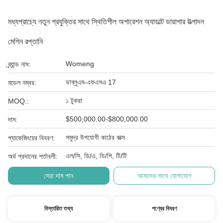
মধ্যপ্রাচ্যে নতুন প্রযুক্তির সাথে স্থিতিশীল অপারেশন অ্যাডাল্ট ডায়াপার উত্পাদন
মেশিন রপ্তানি
Womeng
ব্র্যান্ড নাম:
ডাব্লুএম-এফএসএ 17
মডেল নম্বর:
১ টুকরা
MOQ.:
$500,000.00-$800,000.00
দাম:
সমুদ্র উপযোগী কাঠের বাক্স
প্যাকেজিংয়ের বিবরণ:
এল/সি, ডি/এ, ডি/পি, টি/টি
অর্থ প্রদানের শর্তাবলী:
সেরা দাম পান
আমাদের সাথে যোগাযোগ
বিস্তারিত তথ্য
পণ্যের বিবরণ