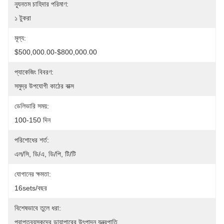
ন্যূনতম চাহিদার পরিমাণ:
১ টুকরা
মূল্য:
$500,000.00-$800,000.00
প্যাকেজিং বিবরণ:
সমুদ্র উপযোগী কাঠের বাক্স
ডেলিভারি সময়:
100-150 দিন
পরিশোধের শর্ত:
এল/সি, ডি/এ, ডি/পি, টি/টি
যোগানের ক্ষমতা:
16sets/বছর
বিশেষভাবে তুলে ধরা:
প্রাপ্তবয়স্কদের ডায়াপারের উৎপাদন যন্ত্রপাতি
, 