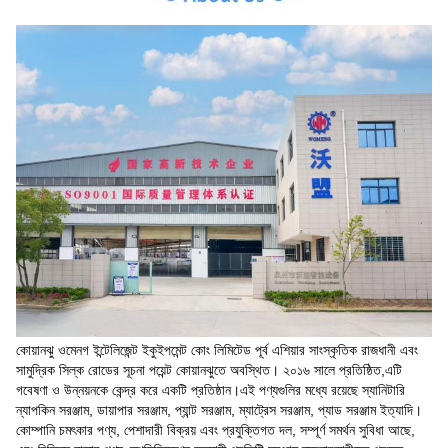
কোয়ানঝু ওমেনগ ইন্টেলিজেন্ট ইকুইপমেন্ট কোং লিমিটেড পূর্ব এশিয়ার সাংস্কৃতিক রাজধানী এবং
সামুদ্রিক সিল্ক রোডের সূচনা পয়েন্ট কোয়ানঝুতে অবস্থিত। ২০১৬ সালে প্রতিষ্ঠিত,এটি
গবেষণা ও উন্নয়নকে কেন্দ্র করে একটি প্রতিষ্ঠান।এই পণ্যগুলির মধ্যে রয়েছে স্যানিটারি
ন্যাপকিন সরঞ্জাম, ডায়াপার সরঞ্জাম, প্যান্ট সরঞ্জাম, ম্যাট্রেস সরঞ্জাম, প্যাড সরঞ্জাম ইত্যাদি।
কোম্পানি চমৎকার পণ্য, পেশাদারী বিক্রয় এবং প্রযুক্তিগত দল, সম্পূর্ণ সমর্থন সুবিধা আছে,