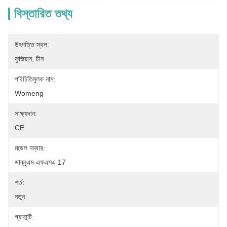
বিস্তারিত তথ্য
উৎপত্তি স্থল:
ফুজিয়ান, চীন
পরিচিতিমুলক নাম:
Womeng
সাক্ষ্যদান:
CE
মডেল নম্বার:
ডাব্লুএম-এফএসএ 17
শর্ত:
নতুন
গ্যারান্টি: