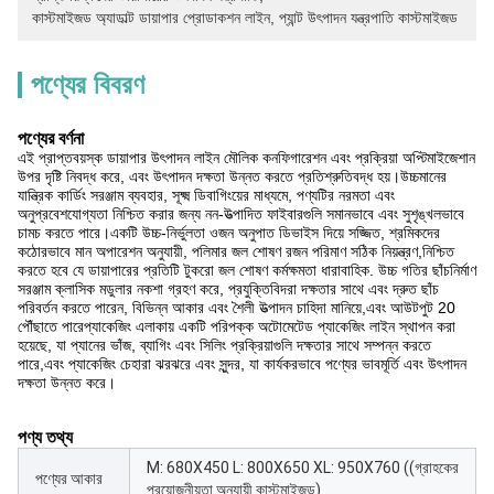
কাস্টমাইজড অ্যাডাল্ট ডায়াপার প্রোডাকশন লাইন
, 
প্যান্ট উৎপাদন যন্ত্রপাতি কাস্টমাইজড
পণ্যের বিবরণ
পণ্যের বর্ণনা
এই প্রাপ্তবয়স্ক ডায়াপার উৎপাদন লাইন মৌলিক কনফিগারেশন এবং প্রক্রিয়া অপ্টিমাইজেশান
উপর দৃষ্টি নিবদ্ধ করে, এবং উৎপাদন দক্ষতা উন্নত করতে প্রতিশ্রুতিবদ্ধ হয়।উচ্চমানের
যান্ত্রিক কার্ডিং সরঞ্জাম ব্যবহার, সূক্ষ্ম ডিবাগিংয়ের মাধ্যমে, পণ্যটির নরমতা এবং
অনুপ্রবেশযোগ্যতা নিশ্চিত করার জন্য নন-উত্পাদিত ফাইবারগুলি সমানভাবে এবং সুশৃঙ্খলভাবে
চামচ করতে পারে।একটি উচ্চ-নির্ভুলতা ওজন অনুপাত ডিভাইস দিয়ে সজ্জিত, শ্রমিকদের
কঠোরভাবে মান অপারেশন অনুযায়ী, পলিমার জল শোষণ রজন পরিমাণ সঠিক নিয়ন্ত্রণ,নিশ্চিত
করতে হবে যে ডায়াপারের প্রতিটি টুকরো জল শোষণ কর্মক্ষমতা ধারাবাহিক. উচ্চ গতির ছাঁচনির্মাণ
সরঞ্জাম ক্লাসিক মডুলার নকশা গ্রহণ করে, প্রযুক্তিবিদরা দক্ষতার সাথে এবং দ্রুত ছাঁচ
পরিবর্তন করতে পারেন, বিভিন্ন আকার এবং শৈলী উত্পাদন চাহিদা মানিয়ে,এবং আউটপুট 20
পৌঁছাতে পারেপ্যাকেজিং এলাকায় একটি পরিপক্ক অটোমেটেড প্যাকেজিং লাইন স্থাপন করা
হয়েছে, যা প্যানের ভাঁজ, ব্যাগিং এবং সিলিং প্রক্রিয়াগুলি দক্ষতার সাথে সম্পন্ন করতে
পারে,এবং প্যাকেজিং চেহারা ঝরঝরে এবং সুন্দর, যা কার্যকরভাবে পণ্যের ভাবমূর্তি এবং উৎপাদন
দক্ষতা উন্নত করে।
পণ্য তথ্য
M: 680X450 L: 800X650 XL: 950X760 ((গ্রাহকের
পণ্যের আকার
প্রয়োজনীয়তা অনুযায়ী কাস্টমাইজড)