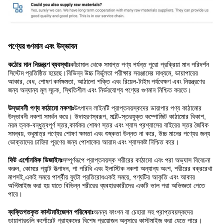
পণ্যের গুণমান এবং উদ্ভাবন
কঠোর মান নিয়ন্ত্রণ ব্যবস্থাঃ
কাঁচামাল থেকে সমাপ্ত পণ্য পর্যন্ত পুরো প্রক্রিয়া মান পরিদর্শন
সিস্টেম প্রতিষ্ঠিত হয়েছে।বিভিন্ন উচ্চ নির্ভুলতা পরীক্ষার সরঞ্জামের মাধ্যমে, ডায়াপারের
আকার, বেধ, শোষণ কর্মক্ষমতা, আঠালো শক্তি এবং রিয়েল-টাইম পর্যবেক্ষণ এবং নিয়ন্ত্রণের
জন্য অন্যান্য মূল সূচক, স্থিতিশীল এবং নির্ভরযোগ্য পণ্যের গুণমান নিশ্চিত করতে।
উদ্ভাবনী পণ্য কাঠামো নকশাঃ
উৎপাদন লাইনটি প্রাপ্তবয়স্কদের ডায়াপার পণ্য কাঠামোর
উদ্ভাবনী নকশা সমর্থন করে। উদাহরণস্বরূপ, মাল্টি-স্তরযুক্ত কম্পোজিট কাঠামোর বিকাশ,
নরম ত্বক-বন্ধুত্বপূর্ণ স্তর,কার্যকর শোষণ স্তর এবং শ্বাস প্রশ্বাসের বাইরের স্তর জৈবিক
সমন্বয়, শুধুমাত্র পণ্যের শোষণ ক্ষমতা এবং শুষ্কতা উন্নত না করে, উচ্চ মানের পণ্যের জন্য
ভোক্তাদের চাহিদা পূরণের জন্য পোশাকের আরাম এবং শ্বাসকষ্ট নিশ্চিত করে।
ফিট এর্গোনমিক ডিজাইনঃ
সম্পূর্ণরূপে প্রাপ্তবয়স্ক শরীরের কাঠামো এবং পরা অভ্যাস বিবেচনা
করুন, কোমরে প্যান্ট উত্পাদন, পা পরিধি এবং ইলাস্টিক নকশা অন্যান্য অংশ, শরীরের বক্ররেখা
মাপসই,একই সময়ে পার্শ্বীয় ফুটো প্রতিরোধএকই সময়ে, পণ্যটির আকৃতি এবং আকার
অপ্টিমাইজ করা হয় যাতে বিভিন্ন শরীরের ব্যবহারকারীদের একটি ভাল পরা অভিজ্ঞতা পেতে
পারে।
ব্যক্তিগতকৃত কাস্টমাইজেশন পরিষেবাঃ
অনন্য ফাংশন বা চেহারা সহ প্রাপ্তবয়স্কদের
ডায়াপারগুলি কর্পোরেট গ্রাহকদের বিশেষ প্রয়োজন অনুসারে কাস্টমাইজ করা যেতে পারে।