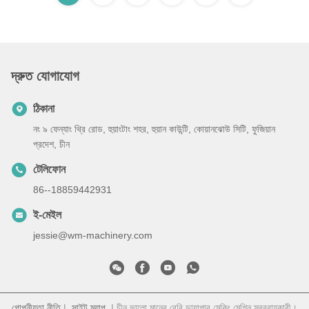
দ্রুত যোগাযোগ
ঠিকানা
নং ৯ ফেন্যাং থ্রি রোড, হুয়াংটাং শহর, হুয়ান কাউন্টি, কোয়ানঝোউ সিটি, ফুজিয়ান
প্রদেশ, চীন
টেলিফোন
86--18859442931
ই-মেইল
jessie@wm-machinery.com
গোপনীয়তা নীতি
|
সাইট ম্যাপ
| চীন ভালো মানের বেবি ডায়াপার মেকিং মেশিন সরবরাহকারী।