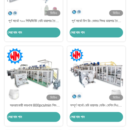
ভিডিও
ভিডিও
পূর্ণ সার্ভো ৭০০ পিসি/মিনিট বেবি ডায়াপার তৈরির
পূর্ণ সার্ভো বিগ রিং কোমর শিশুর ডায়াপার তৈরীর
মেশিন সিই আইএসও9001 সার্টিফিকেট
মেশিন সহজ অপারেশন কাস্টমাইজড
সেরা দাম পান
সেরা দাম পান
ভিডিও
ভিডিও
সরবরাহকারী কারখানা 800pcs/min শিশুর
সম্পূর্ণ সার্ভো বেবি ডায়াপার মেকিং মেশিন পিএলসি
ডায়াপার তৈরীর মেশিন পিএলসি নিয়ন্ত্রণ সহজ
কন্ট্রোল উইথ পেশাদার কাস্টমাইজেশন
রক্ষণাবেক্ষণ
সেরা দাম পান
সেরা দাম পান