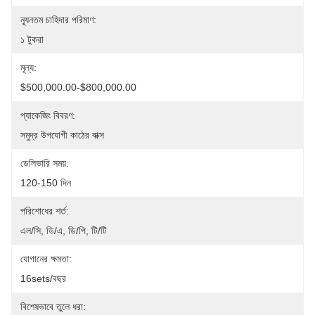
ন্যূনতম চাহিদার পরিমাণ:
১ টুকরা
মূল্য:
$500,000.00-$800,000.00
প্যাকেজিং বিবরণ:
সমুদ্র উপযোগী কাঠের বাক্স
ডেলিভারি সময়:
120-150 দিন
পরিশোধের শর্ত:
এল/সি, ডি/এ, ডি/পি, টি/টি
যোগানের ক্ষমতা:
16sets/বছর
বিশেষভাবে তুলে ধরা: