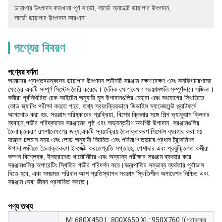
ডায়াপার উৎপাদন কারখানা পূর্ণ সার্ভো
, 
সার্ভো অ্যাডাল্ট ডায়াপার উৎপাদন
, 
সার্ভো ডায়াপার উৎপাদন কারখানা
পণ্যের বিবরণ
পণ্যের বর্ণনা
আমাদের প্রাপ্তবয়স্কদের ডায়াপার উৎপাদন লাইনটি সরঞ্জাম রক্ষণাবেক্ষণ এবং কনফিগারেশনের
ক্ষেত্রে একটি সম্পূর্ণ সিস্টেম তৈরি করেছে। দৈনিক রক্ষণাবেক্ষণ সরঞ্জামগুলি সম্পূর্ণভাবে সজ্জিত।
কর্মীরা পূর্বনির্ধারিত চেক আইটেম অনুযায়ী মূল উপাদানগুলির চেহারা এবং সংযোগের স্থিতিতে
কোড স্ক্যানিং পরীক্ষা করতে পারে. তথ্য স্বয়ংক্রিয়ভাবে ডিভাইস ম্যানেজমেন্ট প্ল্যাটফর্মে
আপলোড করা হয়. সরঞ্জাম পরিষ্কারের প্রক্রিয়া, বিশেষ ক্লিনার সঙ্গে শিল্প ভ্যাকুয়াম ক্লিনার
ব্যবহার,গভীর পরিষ্কারের সরঞ্জামের পৃষ্ঠ এবং অভ্যন্তরীণ অবশিষ্ট উপাদান. সরঞ্জামগুলির
তৈলাক্তকরণ রক্ষণাবেক্ষণের জন্য,একটি স্বয়ংক্রিয় তৈলাক্তকরণ সিস্টেম ব্যবহার করা হয়
যন্ত্রের চলমান সময় এবং লোড অনুযায়ী নিয়মিত এবং পরিমাণগতভাবে প্রধান ট্রান্সমিশন
উপাদানগুলিতে তৈলাক্তকরণ ইনজেক্ট করতেপ্রতি সপ্তাহে, পেশাদার এবং প্রযুক্তিগত কর্মীরা
কম্পন বিশ্লেষক, ইনফ্রারেড থার্মোমিটার এবং অন্যান্য পরীক্ষার সরঞ্জাম ব্যবহার করে
সরঞ্জামগুলির অপারেটিং স্থিতির গভীর পরিদর্শন করে।যন্ত্রপাতির সম্ভাব্য ব্যর্থতার পূর্বাভাস
দিতে হবে, এবং সময়মত পরিধান অংশ প্রতিস্থাপন সরঞ্জাম স্থিতিশীল অপারেশন নিশ্চিত এবং
সরঞ্জাম সেবা জীবন প্রসারিত করতে।
পণ্য তথ্য
M: 680X450 L: 800X650 XL: 950X760 ((গ্রাহকের