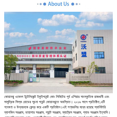
কোয়ানঝু ওমেনগ ইন্টেলিজেন্ট ইকুইপমেন্ট কোং লিমিটেড পূর্ব এশিয়ার সাংস্কৃতিক রাজধানী এবং
সামুদ্রিক সিল্ক রোডের সূচনা পয়েন্ট কোয়ানঝুতে অবস্থিত। ২০১৬ সালে প্রতিষ্ঠিত,এটি
গবেষণা ও উন্নয়নকে কেন্দ্র করে একটি প্রতিষ্ঠান।এই পণ্যগুলির মধ্যে রয়েছে স্যানিটারি
ন্যাপকিন সরঞ্জাম, ডায়াপার সরঞ্জাম, প্যান্ট সরঞ্জাম, ম্যাট্রেস সরঞ্জাম, প্যাড সরঞ্জাম ইত্যাদি।