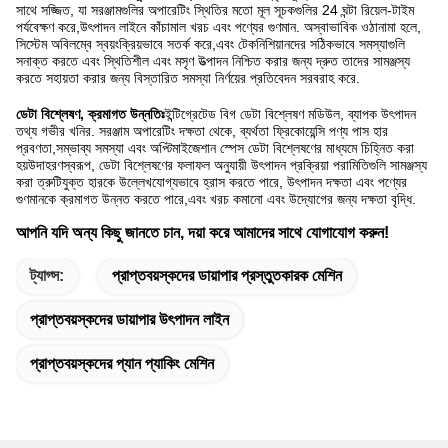
সাথে সজ্জিত, যা সরঞ্জামগুলির অপারেটিং স্থিতির মতো মূল সূচকগুলির 24 ঘন্টা রিয়েল-টাইম
পর্যবেক্ষণ করে,উৎপাদন লাইনে কাঁচামাল খরচ এবং পণ্যের গুণমান. অস্বাভাবিক ওঠানামা হলে,
সিস্টেম অবিলম্বে স্বয়ংক্রিয়ভাবে সতর্ক করে,এবং টেকনিশিয়ানদের সঠিকভাবে সমস্যাগুলি
সনাক্ত করতে এবং স্থিতিশীল এবং মসৃণ উত্পাদন নিশ্চিত করার জন্য দ্রুত তাদের সামঞ্জস্য
করতে সহায়তা করার জন্য বিস্তারিত সমস্যা নির্ণয়ের প্রতিবেদন সরবরাহ করে.
ডেটা বিশ্লেষণ, ক্রমাগত উন্নতিঃ
ইন্টিগ্রেটেড বিগ ডেটা বিশ্লেষণ মডিউল, ব্যাপক উৎপাদন
তথ্য গভীর খনির. সরঞ্জাম অপারেটিং দক্ষতা থেকে, ব্যর্থতা ফ্রিকোয়েন্সি পণ্য পাস হার
প্রবণতা,সম্ভাব্য সমস্যা এবং অপ্টিমাইজেশান স্পেস ডেটা বিশ্লেষণের মাধ্যমে চিহ্নিত করা
হয়উদাহরণস্বরূপ, ডেটা বিশ্লেষণের ফলাফল অনুযায়ী উৎপাদন প্রক্রিয়া পরামিতিগুলি সামঞ্জস্য
করা ত্রুটিযুক্ত হারকে উল্লেখযোগ্যভাবে হ্রাস করতে পারে, উৎপাদন দক্ষতা এবং পণ্যের
গুণমানকে ক্রমাগত উন্নত করতে পারে,এবং খরচ কমানো এবং উদ্যোগের জন্য দক্ষতা বৃদ্ধি.
আপনি যদি অন্য কিছু জানতে চান, দয়া করে আমাদের সাথে যোগাযোগ করুন!
ট্যাগ্স:
প্রাপ্তবয়স্কদের ডায়াপার প্রস্তুতকারক মেশিন
প্রাপ্তবয়স্কদের ডায়াপার উৎপাদন লাইন
প্রাপ্তবয়স্কদের প্যান প্যাকিং মেশিন