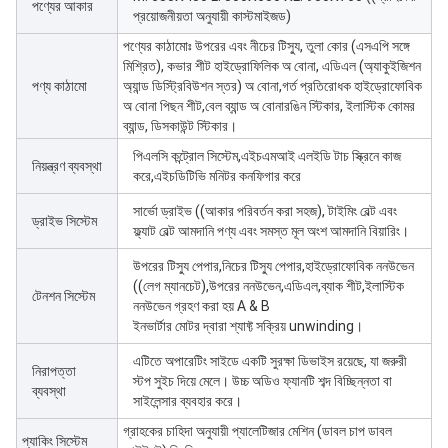
পণ্যের আকার
প্রয়োজনীয়তা অনুযায়ী কাস্টমাইজড)
পণ্যের কাঠামোঃ উপরের এবং নীচের টিস্যু, তুলা কোর (এসএপি সঙ্গে
মিশ্রিত), কভার শীট হাইড্রোফিলিক অ বোনা, এডিএল (অ্যাকুইজিশন
পণ্য কাঠামো
অ্যান্ড ডিস্ট্রিবিউশন স্তর) অ বোনা,গর্ত প্রতিরোধক হাইড্রোফোবিক
অ বোনা পিছন শীট,বেল ব্যান্ড অ বোনারঙিন স্টিকার, ইলাস্টিক কোমর
ব্যান্ড, ডিসকাউন্ট স্টিকার।
পিএলসি কন্ট্রোল সিস্টেম,এইচএমআই এলইডি টাচ স্ক্রিনে কাজ
নিয়ন্ত্রণ ব্যবস্থা
করে,এইচডিটিভি মনিটর কনফিগার করে
সার্ভো ড্রাইভ ((আকার পরিবর্তন করা সহজ), টাইমিং বেল্ট এবং
ড্রাইভ সিস্টেম
ফ্ল্যাট বেল্ট আমদানি পণ্য এবং সমস্ত মূল অংশ আমদানি বিয়ারিং।
উপরের টিস্যু পেপার,নিচের টিস্যু পেপার,হাইড্রোফোবিক ননউভেন
((লেগ ম্যানচেট),উপরের ননউভেন,এডিএল,ব্যাক শীট,ইলাস্টিক
টেনশন সিস্টেম
ননউভেন গ্রহণ করা হয় A & B
ইনভার্টার মোটর দ্বারা শ্যাফ্ট সক্রিয় unwinding।
এটিতে অপারেটিং সাইডে একটি সুরক্ষা ডিভাইস রয়েছে, যা জরুরী
নিরাপত্তা
স্টপ সুইচ দিয়ে মেলে। উচ্চ অডিও ফ্যানটি শব্দ বিচ্ছিন্নতা বা
ব্যবস্থা
সাইলেন্সার ব্যবহার করে।
গ্রাহকের চাহিদা অনুযায়ী প্যালেটিজার মেশিন (ডাবল চাপ ডাবল
প্যাকিং সিস্টেম