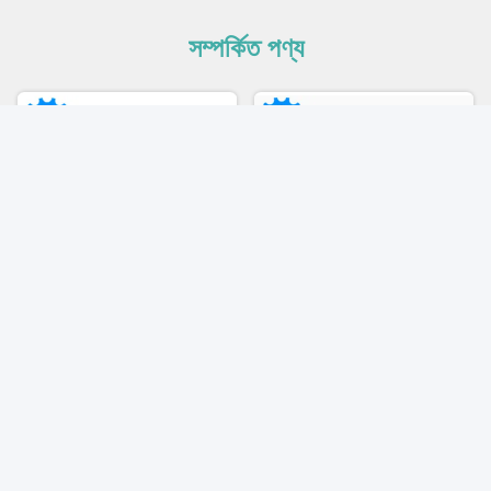
সম্পর্কিত পণ্য
ভিডিও
ভিডিও
৯৭% যোগ্য হার ২৫০-৪৫০ পিসি/মিনিট
High-Performance Full Servo
প্রাপ্তবয়স্ক ডায়াপার মেকিং মেশিন
Adult Diaper Making
পেশাদার নকশা
Machine for Large-Scale
Production Needs
সেরা দাম পান
সেরা দাম পান