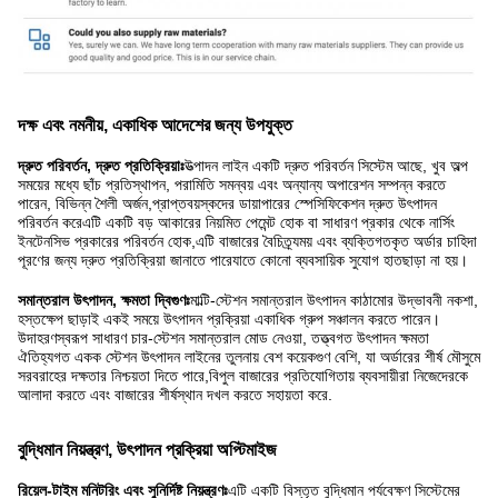
দক্ষ এবং নমনীয়, একাধিক আদেশের জন্য উপযুক্ত
দ্রুত পরিবর্তন, দ্রুত প্রতিক্রিয়াঃ
উত্পাদন লাইন একটি দ্রুত পরিবর্তন সিস্টেম আছে, খুব অল্প
সময়ের মধ্যে ছাঁচ প্রতিস্থাপন, পরামিতি সমন্বয় এবং অন্যান্য অপারেশন সম্পন্ন করতে
পারেন, বিভিন্ন শৈলী অর্জন,প্রাপ্তবয়স্কদের ডায়াপারের স্পেসিফিকেশন দ্রুত উৎপাদন
পরিবর্তন করেএটি একটি বড় আকারের নিয়মিত পেমেন্ট হোক বা সাধারণ প্রকার থেকে নার্সিং
ইনটেনসিভ প্রকারের পরিবর্তন হোক,এটি বাজারের বৈচিত্র্যময় এবং ব্যক্তিগতকৃত অর্ডার চাহিদা
পূরণের জন্য দ্রুত প্রতিক্রিয়া জানাতে পারেযাতে কোনো ব্যবসায়িক সুযোগ হাতছাড়া না হয়।
সমান্তরাল উৎপাদন, ক্ষমতা দ্বিগুণঃ
মাল্টি-স্টেশন সমান্তরাল উৎপাদন কাঠামোর উদ্ভাবনী নকশা,
হস্তক্ষেপ ছাড়াই একই সময়ে উৎপাদন প্রক্রিয়া একাধিক গ্রুপ সঞ্চালন করতে পারেন।
উদাহরণস্বরূপ সাধারণ চার-স্টেশন সমান্তরাল মোড নেওয়া, তত্ত্বগত উৎপাদন ক্ষমতা
ঐতিহ্যগত একক স্টেশন উৎপাদন লাইনের তুলনায় বেশ কয়েকগুণ বেশি, যা অর্ডারের শীর্ষ মৌসুমে
সরবরাহের দক্ষতার নিশ্চয়তা দিতে পারে,বিপুল বাজারের প্রতিযোগিতায় ব্যবসায়ীরা নিজেদেরকে
আলাদা করতে এবং বাজারের শীর্ষস্থান দখল করতে সহায়তা করে.
বুদ্ধিমান নিয়ন্ত্রণ, উৎপাদন প্রক্রিয়া অপ্টিমাইজ
রিয়েল-টাইম মনিটরিং এবং সুনির্দিষ্ট নিয়ন্ত্রণঃ
এটি একটি বিস্তৃত বুদ্ধিমান পর্যবেক্ষণ সিস্টেমের