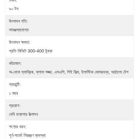
ওজন:
৯০ টন
উৎপাদন গতি:
সামঞ্জস্যযোগ্য
উৎপাদন ক্ষমতা:
প্রতি মিনিটে 300-400 টুকরা
কাঁচামাল:
অ-বোনা ফ্যাব্রিক, ফ্লাফ সজ্জা, এসএপি, পিই ফিল্ম, ইলাস্টিক কোমরবন্ধ, আঠালো টেপ
গ্যারান্টি:
১ বছর
প্রয়োগ:
বেবি ডায়াপার উত্পাদন
পণ্যের ধরন:
পূর্ণ-সার্ভো নিয়ন্ত্রণ ব্যবস্থা