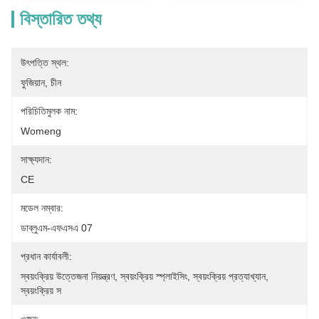
বিস্তারিত তথ্য
উৎপত্তি স্থল:
ফুজিয়ান, চীন
পরিচিতিমুলক নাম:
Womeng
সাক্ষ্যদান:
CE
মডেল নম্বার:
ডাব্লুএম-এফএসএ 07
প্রধান কার্যাবলী:
স্বয়ংক্রিয় উত্তেজনা নিয়ন্ত্রণ, স্বয়ংক্রিয় স্প্লাইসিং, স্বয়ংক্রিয় প্রত্যাখ্যান, 
স্বয়ংক্রিয় স