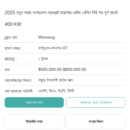
2025 নতুন সহজ অপারেশন অ্যাডাল্ট ডায়াপার মেকিং মেশিন সিই সহ পূর্ণ সার্ভো
400 KW
Womeng
ব্র্যান্ড নাম:
ডাব্লুএম-এফএসএ 07
মডেল নম্বর:
১ টুকরা
MOQ.:
$500,000.00-$800,000.00
দাম:
সমুদ্র উপযোগী কাঠের বাক্স
প্যাকেজিংয়ের বিবরণ:
এল/সি, ডি/এ, ডি/পি, টি/টি
অর্থ প্রদানের শর্তাবলী:
সেরা দাম পান
আমাদের সাথে যোগাযোগ
বিস্তারিত তথ্য
পণ্যের বিবরণ