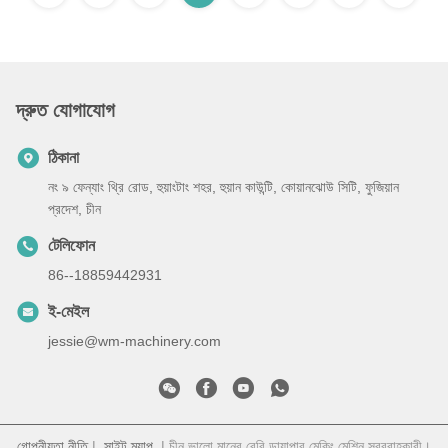
দ্রুত যোগাযোগ
ঠিকানা
নং ৯ ফেন্যাং থ্রি রোড, হুয়াংটাং শহর, হুয়ান কাউন্টি, কোয়ানঝোউ সিটি, ফুজিয়ান
প্রদেশ, চীন
টেলিফোন
86--18859442931
ই-মেইল
jessie@wm-machinery.com
গোপনীয়তা নীতি
|
সাইট ম্যাপ
| চীন ভালো মানের বেবি ডায়াপার মেকিং মেশিন সরবরাহকারী।