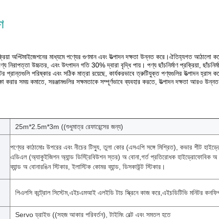
ণ
ক্রিয়া অপ্টিমাইজেশনের মাধ্যমে পণ্যের গুণমান এবং উত্পাদন দক্ষতা উন্নত করে।ঐতিহ্যগত আঠালো কম
্য নিরাপত্তা উচ্চতর, এবং উৎপাদন গতি 30% দ্বারা বৃদ্ধি পায়। পণ্য ছাঁচনির্মাণ প্রক্রিয়া, ছাঁচন
ান্টের প্রান্তগুলি পরিষ্কার এবং সঠিক মাত্রা রয়েছে, কার্যকরভাবে ত্রুটিযুক্ত পণ্যগুলির উত্পাদন হ্র
ষা করার সময় কমাতে, সরঞ্জামগুলির সক্ষমতাকে সম্পূর্ণভাবে ব্যবহার করতে, উত্পাদন দক্ষতা আরও উন্ন
25m*2.5m*3m ((শুধুমাত্র রেফারেন্সের জন্য)
পণ্যের কাঠামোঃ উপরের এবং নীচের টিস্যু, তুলা কোর (এসএপি সঙ্গে মিশ্রিত), কভার শীট হাইড
এডিএল (অ্যাকুইজিশন অ্যান্ড ডিস্ট্রিবিউশন স্তর) অ বোনা,গর্ত প্রতিরোধক হাইড্রোফোবিক অ
ব্যান্ড অ বোনারঙিন স্টিকার, ইলাস্টিক কোমর ব্যান্ড, ডিসকাউন্ট স্টিকার।
পিএলসি কন্ট্রোল সিস্টেম,এইচএমআই এলইডি টাচ স্ক্রিনে কাজ করে,এইচডিটিভি মনিটর কনফি
Servo ড্রাইভ ((সহজ আকার পরিবর্তন), টাইমিং বেল্ট এবং সমতল হতে