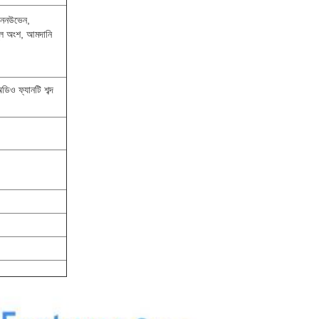
র ননউভেন,
মূল অংশ, আমদানি
ডিও ফ্যানটি শব্দ