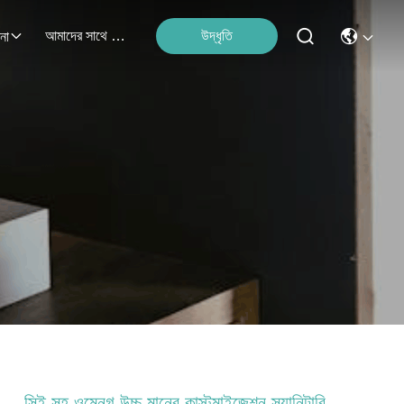
আমাদের সাথে যোগাযোগ
উদ্ধৃতি
না
সিই সহ ওমেনগ উচ্চ মানের কাস্টমাইজেশন স্যানিটারি