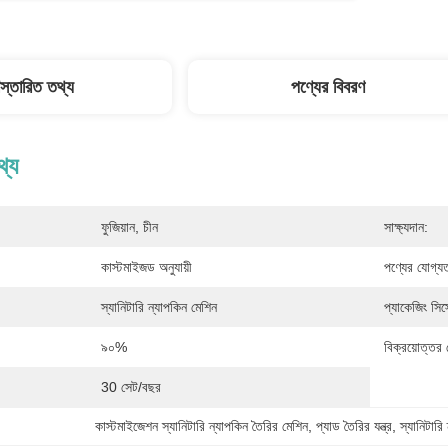
িস্তারিত তথ্য
পণ্যের বিবরণ
থ্য
ফুজিয়ান, চীন
সাক্ষ্যদান:
কাস্টমাইজড অনুযায়ী
পণ্যের যোগ্য
স্যানিটারি ন্যাপকিন মেশিন
প্যাকেজিং সিস্
৯০%
বিক্রয়োত্তর 
30 সেট/বছর
কাস্টমাইজেশন স্যানিটারি ন্যাপকিন তৈরির মেশিন
, 
প্যাড তৈরির যন্ত্র
, 
স্যানিটারি