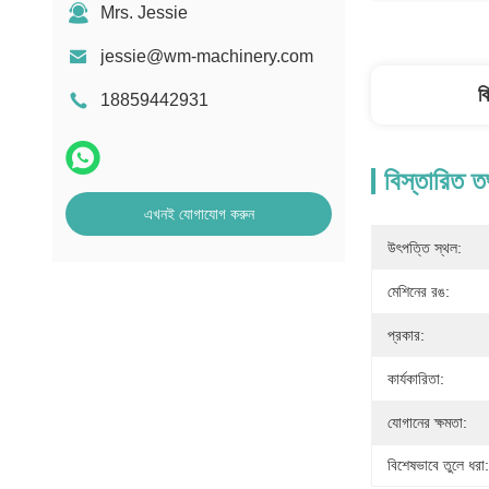
Mrs. Jessie
jessie@wm-machinery.com
ব
18859442931
বিস্তারিত ত
এখনই যোগাযোগ করুন
উৎপত্তি স্থল:
মেশিনের রঙ:
প্রকার:
কার্যকারিতা:
যোগানের ক্ষমতা:
বিশেষভাবে তুলে ধরা: