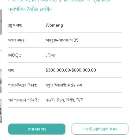
ন্যাপকিন তৈরির মেশিন
ব্র্যান্ড নাম:
Womeng
মডেল নম্বর:
ডাব্লুএম-এফএসএস 09
MOQ.:
১ টুকরা
দাম:
$300,000.00-$600,000.00
প্যাকেজিংয়ের বিবরণ:
সমুদ্র উপযোগী কাঠের বাক্স
অর্থ প্রদানের শর্তাবলী:
এল/সি, ডি/এ, ডি/পি, টি/টি
এখনই যোগাযোগ করুন
সেরা দাম পান