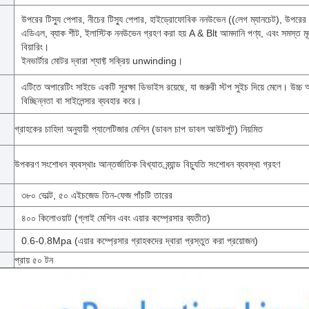
উপরের টিস্যু পেপার, নীচের টিস্যু পেপার, হাইড্রোফোবিক ননউভেন ((লেগ ম্যানচেট), উপরে
এডিএল, ব্যাক শীট, ইলাস্টিক ননউভেন গ্রহণ করা হয় A & Blt আমদানি পণ্য, এবং সমস্ত 
বিয়ারিং।
ইনভার্টার মোটর দ্বারা শ্যাফ্ট সক্রিয় unwinding।
এটিতে অপারেটিং সাইডে একটি সুরক্ষা ডিভাইস রয়েছে, যা জরুরী স্টপ সুইচ দিয়ে মেলে। উচ্চ অ
বিচ্ছিন্নতা বা সাইলেন্সার ব্যবহার করে।
গ্রাহকের চাহিদা অনুযায়ী প্যালেটিজার মেশিন (ডাবল চাপ ডাবল আউটপুট) নিয়মিত
উপকরণ সংশোধন ব্যবস্থাঃ আন্তর্জাতিক বিখ্যাত ব্র্যান্ড বিচ্যুতি সংশোধন ব্যবস্থা গ্রহণ
৩৮০ ভোল্ট, ৫০ এইচজেড তিন-ফেজ পাঁচটি তারের
৪০০ কিলোওয়াট (গ্লাই মেশিন এবং এয়ার কম্প্রেসার ব্যতীত)
0.6-0.8Mpa (এয়ার কম্প্রেসার গ্রাহকদের দ্বারা প্রস্তুত করা প্রয়োজন)
প্রায় ৫০ টন