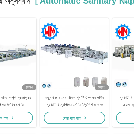
 অনুসন্ধান
[ Automatic Sanitary Nap
ভিডিও
ভিডিও
াথে সম্পূর্ণ স্বয়ংক্রিয়
নতুন উচ্চ মানের মাসিক প্যান্টি উৎপাদন লাইন
স্যানিটারি
াপকিন তৈরির মেশিন
স্যানিটারি ন্যাপকিন মেশিন স্থিতিশীল কাজ
মহিলা স
াম পান
সেরা দাম পান