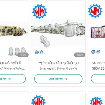
ভিডিও
ভিডিও
ক্রিয় লেডি স্যানিটারি
সম্পূর্ণ স্বয়ংক্রিয় মহিলা স্যানিটারি প্যাড
ছোট স্কেল স
্পূর্ণ উৎপাদন লাইন তৈরীর
তৈরির যন্ত্রপাতি বিশ্বব্যাপী রপ্তানি
380V 50HZ
েশিন
াম পান
সেরা দাম পান