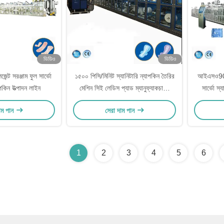
ভিডিও
ভিডিও
জেন্ট সরঞ্জাম ফুল সার্ভো
১৫০০ পিসি/মিনিট স্যানিটারি ন্যাপকিন তৈরির
আইএসও900
াপকিন উত্পাদন লাইন
মেশিন সিই লেডিস প্যাড ম্যানুফ্যাকচারিং
সার্ভো স্
মেশিন
াম পান
সেরা দাম পান
1
2
3
4
5
6