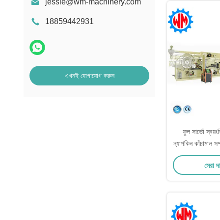
jessie@wm-machinery.com
18859442931
এখনই যোগাযোগ করুন
ফুল সার্ভো স্বয়ং
ন্যাপকিন কাঁচামাল সম
ম
সেরা দ