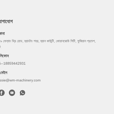
যোগাযোগ
কানা
 ৯ ফেন্যাং থ্রি রোড, হুয়াংটাং শহর, হুয়ান কাউন্টি, কোয়ানঝোউ সিটি, ফুজিয়ান প্রদেশ,
ন
েলিফোন
6--18859442931
-মেইল
essie@wm-machinery.com