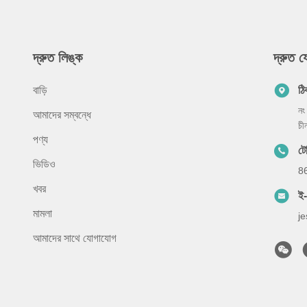
দ্রুত লিঙ্ক
দ্রুত 
বাড়ি
ঠি
নং
আমাদের সম্বন্ধে
চী
পণ্য
ট
ভিডিও
8
খবর
ই
মামলা
j
আমাদের সাথে যোগাযোগ