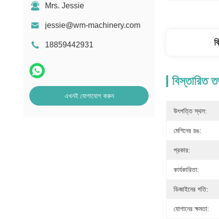
Mrs. Jessie
jessie@wm-machinery.com
ব
18859442931
বিস্তারিত ত
এখনই যোগাযোগ করুন
উৎপত্তি স্থল:
মেশিনের রঙ:
প্রকার:
কার্যকারিতা:
ডিজাইনের গতি:
যোগানের ক্ষমতা: