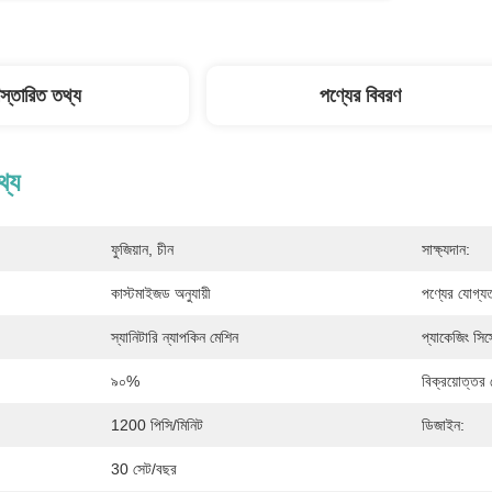
িস্তারিত তথ্য
পণ্যের বিবরণ
থ্য
ফুজিয়ান, চীন
সাক্ষ্যদান:
কাস্টমাইজড অনুযায়ী
পণ্যের যোগ্য
স্যানিটারি ন্যাপকিন মেশিন
প্যাকেজিং সিস্
৯০%
বিক্রয়োত্তর 
1200 পিসি/মিনিট
ডিজাইন:
30 সেট/বছর