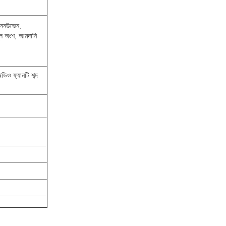
র ননউভেন,
মূল অংশ, আমদানি
ডিও ফ্যানটি শব্দ