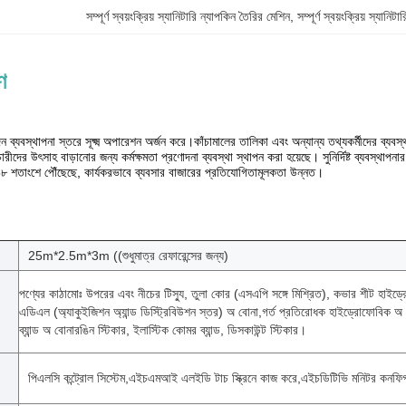
সম্পূর্ণ স্বয়ংক্রিয় স্যানিটারি ন্যাপকিন তৈরির মেশিন
, 
সম্পূর্ণ স্বয়ংক্রিয় স্যানিট
ণ
ব্যবস্থাপনা স্তরে সূক্ষ্ম অপারেশন অর্জন করে।কাঁচামালের তালিকা এবং অন্যান্য তথ্যকর্মীদের ব্যবস্থ
মচারীদের উৎসাহ বাড়ানোর জন্য কর্মক্ষমতা প্রণোদনা ব্যবস্থা স্থাপন করা হয়েছে। সুনির্দিষ্ট ব্যবস্থ
৮ শতাংশে পৌঁছেছে, কার্যকরভাবে ব্যবসার বাজারের প্রতিযোগিতামূলকতা উন্নত।
25m*2.5m*3m ((শুধুমাত্র রেফারেন্সের জন্য)
পণ্যের কাঠামোঃ উপরের এবং নীচের টিস্যু, তুলা কোর (এসএপি সঙ্গে মিশ্রিত), কভার শীট হাইড
এডিএল (অ্যাকুইজিশন অ্যান্ড ডিস্ট্রিবিউশন স্তর) অ বোনা,গর্ত প্রতিরোধক হাইড্রোফোবিক অ
ব্যান্ড অ বোনারঙিন স্টিকার, ইলাস্টিক কোমর ব্যান্ড, ডিসকাউন্ট স্টিকার।
পিএলসি কন্ট্রোল সিস্টেম,এইচএমআই এলইডি টাচ স্ক্রিনে কাজ করে,এইচডিটিভি মনিটর কনফি