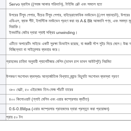
Servo ড্রাইভ ((সহজ আকার পরিবর্তন), টাইমিং বেল্ট এবং সমতল হতে
উপরের টিস্যু পেপার, নীচের টিস্যু পেপার, হাইড্রোফোবিক ননউভেন ((লেগ ম্যানচেট), উপরে
এডিএল, ব্যাক শীট, ইলাস্টিক ননউভেন গ্রহণ করা হয় A & Blt আমদানি পণ্য, এবং সমস্ত 
বিয়ারিং।
ইনভার্টার মোটর দ্বারা শ্যাফ্ট সক্রিয় unwinding।
এটিতে অপারেটিং সাইডে একটি সুরক্ষা ডিভাইস রয়েছে, যা জরুরী স্টপ সুইচ দিয়ে মেলে। উচ্চ অ
বিচ্ছিন্নতা বা সাইলেন্সার ব্যবহার করে।
গ্রাহকের চাহিদা অনুযায়ী প্যালেটিজার মেশিন (ডাবল চাপ ডাবল আউটপুট) নিয়মিত
উপকরণ সংশোধন ব্যবস্থাঃ আন্তর্জাতিক বিখ্যাত ব্র্যান্ড বিচ্যুতি সংশোধন ব্যবস্থা গ্রহণ
৩৮০ ভোল্ট, ৫০ এইচজেড তিন-ফেজ পাঁচটি তারের
৪০০ কিলোওয়াট (গ্লাই মেশিন এবং এয়ার কম্প্রেসার ব্যতীত)
0.6-0.8Mpa (এয়ার কম্প্রেসার গ্রাহকদের দ্বারা প্রস্তুত করা প্রয়োজন)
প্রায় ৫০ টন