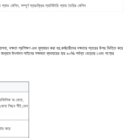
ারি প্যাড মেশিন
, 
সম্পূর্ণ স্বয়ংক্রিয় স্যানিটারি প্যাড তৈরির মেশিন
াপনা, দক্ষতা প্রশিক্ষণ এবং মূল্যায়ন করা হয়,কর্মচারীদের দক্ষতার স্তরের উপর ভিত্তি করে
াপনার মাধ্যমে উৎপাদন লাইনের সক্ষমতা ব্যবহারের হার ৯০% পর্যন্ত বেড়েছে।এবং পণ্যের
্রোফিলিক অ বোনা,
 বোনা পিছন শীট,বেল
গার করে