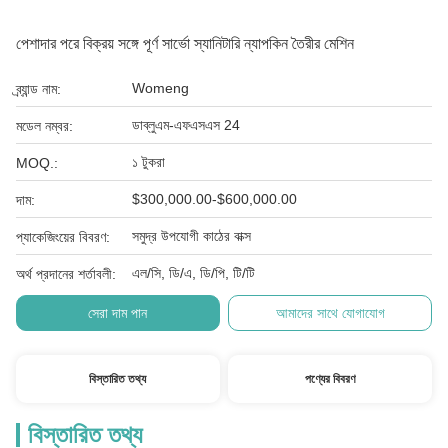
পেশাদার পরে বিক্রয় সঙ্গে পূর্ণ সার্ভো স্যানিটারি ন্যাপকিন তৈরীর মেশিন
Womeng
ব্র্যান্ড নাম:
ডাব্লুএম-এফএসএস 24
মডেল নম্বর:
১ টুকরা
MOQ.:
$300,000.00-$600,000.00
দাম:
সমুদ্র উপযোগী কাঠের বাক্স
প্যাকেজিংয়ের বিবরণ:
এল/সি, ডি/এ, ডি/পি, টি/টি
অর্থ প্রদানের শর্তাবলী:
সেরা দাম পান
আমাদের সাথে যোগাযোগ
বিস্তারিত তথ্য
পণ্যের বিবরণ
বিস্তারিত তথ্য