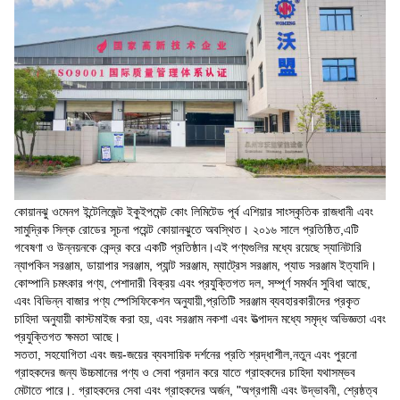
কোয়ানঝু ওমেনগ ইন্টেলিজেন্ট ইকুইপমেন্ট কোং লিমিটেড পূর্ব এশিয়ার সাংস্কৃতিক রাজধানী এবং
সামুদ্রিক সিল্ক রোডের সূচনা পয়েন্ট কোয়ানঝুতে অবস্থিত। ২০১৬ সালে প্রতিষ্ঠিত,এটি
গবেষণা ও উন্নয়নকে কেন্দ্র করে একটি প্রতিষ্ঠান।এই পণ্যগুলির মধ্যে রয়েছে স্যানিটারি
ন্যাপকিন সরঞ্জাম, ডায়াপার সরঞ্জাম, প্যান্ট সরঞ্জাম, ম্যাট্রেস সরঞ্জাম, প্যাড সরঞ্জাম ইত্যাদি।
কোম্পানি চমৎকার পণ্য, পেশাদারী বিক্রয় এবং প্রযুক্তিগত দল, সম্পূর্ণ সমর্থন সুবিধা আছে,
এবং বিভিন্ন বাজার পণ্য স্পেসিফিকেশন অনুযায়ী,প্রতিটি সরঞ্জাম ব্যবহারকারীদের প্রকৃত
চাহিদা অনুযায়ী কাস্টমাইজ করা হয়, এবং সরঞ্জাম নকশা এবং উত্পাদন মধ্যে সমৃদ্ধ অভিজ্ঞতা এবং
প্রযুক্তিগত ক্ষমতা আছে।
সততা, সহযোগিতা এবং জয়-জয়ের ব্যবসায়িক দর্শনের প্রতি শ্রদ্ধাশীল,নতুন এবং পুরনো
গ্রাহকদের জন্য উচ্চমানের পণ্য ও সেবা প্রদান করে যাতে গ্রাহকদের চাহিদা যথাসম্ভব
মেটাতে পারে।. গ্রাহকদের সেবা এবং গ্রাহকদের অর্জন, "অগ্রগামী এবং উদ্ভাবনী, শ্রেষ্ঠত্ব