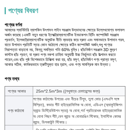
পণ্যের বিবরণ
পণ্যের বর্ণনা
আমাদের স্যানিটারি ন্যাপকিন উৎপাদন লাইন সরঞ্জাম উদ্ভাবনের ক্ষেত্রে উল্লেখযোগ্য ফলাফল
অর্জন করেছে।একটি নতুন ধরণের ইলেক্ট্রোম্যাগনেটিক ইনডাকশন হিটিং কম্পোজিট সরঞ্জাম
প্রবর্তন, ইলেকট্রোম্যাগনেটিক অনুঘটক নীতি ব্যবহার করে দ্রুত এবং সমানভাবে উপাদান গরম,
যাতে উপাদান প্রতিটি স্তর কোন আঠালো ক্ষেত্রে কঠিন কম্পোজিট অর্জন,শুধু পণ্যের
নিরাপত্তা বাড়ানো নয়, কিন্তু সমন্বিত গতি 60% বৃদ্ধি। ছাঁচনির্মাণ সরঞ্জাম 3D মুদ্রণ
কাস্টম ছাঁচ গ্রহণ, যা দ্রুত পণ্য নকশা চাহিদা অনুযায়ী উচ্চ নির্ভুলতা ছাঁচ উত্পাদন করতে
পারেন,এবং ছাঁচ পৃষ্ঠ বিশেষভাবে চিকিত্সা করা হয়, ছাঁচ মসৃণ, ছাঁচনির্মাণ পণ্য প্রান্ত মসৃণ,
আকার সঠিক, কার্যকরভাবে ত্রুটিযুক্ত হার হ্রাস, এবং পণ্য সামগ্রিক মান উন্নত।
পণ্য তথ্য
পণ্যের আকার
25m*2.5m*3m ((শুধুমাত্র রেফারেন্সের জন্য)
পণ্যের কাঠামোঃ উপরের এবং নীচের টিস্যু, তুলা কোর (এসএপি সঙ্গে
মিশ্রিত), কভার শীট হাইড্রোফিলিক অ বোনা, এডিএল (অ্যাকুইজিশন
পণ্য কাঠামো
অ্যান্ড ডিস্ট্রিবিউশন স্তর) অ বোনা,গর্ত প্রতিরোধক হাইড্রোফোবিক
অ বোনা পিছন শীট,বেল ব্যান্ড অ বোনারঙিন স্টিকার, ইলাস্টিক কোমর
ব্যান্ড, ডিসকাউন্ট স্টিকার।