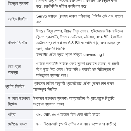
পিএলসি কন্ট্রোল সিস্টেম,এইচএমআই এলইডি টাচ স্ক্রিনে কাজ
নিয়ন্ত্রণ ব্যবস্থা
করে,এইচডিটিভি মনিটর কনফিগার করে
Servo ড্রাইভ ((সহজ আকার পরিবর্তন), টাইমিং বেল্ট এবং সমতল
ড্রাইভ সিস্টেম
হতে
উপরের টিস্যু পেপার, নীচের টিস্যু পেপার, হাইড্রোফোবিক ননউভেন
((লেগ ম্যানচেট), উপরের ননউভেন, এডিএল, ব্যাক শীট, ইলাস্টিক
টেনশন সিস্টেম
ননউভেন গ্রহণ করা হয় A & Blt আমদানি পণ্য, এবং সমস্ত মূল
অংশ, আমদানি বিয়ারিং।
ইনভার্টার মোটর দ্বারা শ্যাফ্ট সক্রিয় unwinding।
এটিতে অপারেটিং সাইডে একটি সুরক্ষা ডিভাইস রয়েছে, যা জরুরী
নিরাপত্তা
স্টপ সুইচ দিয়ে মেলে। উচ্চ অডিও ফ্যানটি শব্দ বিচ্ছিন্নতা বা
ব্যবস্থা
সাইলেন্সার ব্যবহার করে।
গ্রাহকের চাহিদা অনুযায়ী প্যালেটিজার মেশিন (ডাবল চাপ ডাবল
প্যাকিং সিস্টেম
আউটপুট) নিয়মিত
উপাদান সংশোধন
উপকরণ সংশোধন ব্যবস্থাঃ আন্তর্জাতিক বিখ্যাত ব্র্যান্ড বিচ্যুতি
সিস্টেম
সংশোধন ব্যবস্থা গ্রহণ
শক্তি
৩৮০ ভোল্ট, ৫০ এইচজেড তিন-ফেজ পাঁচটি তারের
মেশিনের ক্ষমতা
৪০০ কিলোওয়াট (গ্লাই মেশিন এবং এয়ার কম্প্রেসার ব্যতীত)