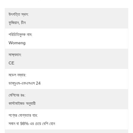
উৎপত্তি স্থল:
ফুজিয়ান, চীন
পরিচিতিমুলক নাম:
Womeng
সাক্ষ্যদান:
CE
মডেল নম্বার:
ডাব্লুএম-এফএসএস 24
মেশিনের রঙ:
কাস্টমাইজড অনুযায়ী
পণ্যের যোগ্যতার হার:
সমান বা 98% এর চেয়ে বেশি হোন